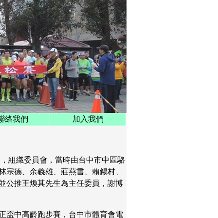
聯絡我們
加入我們
函，組織委員會，當時由台中市中區駱
林宗德、余義雄、莊燕書、賴錫村、
並公推王煥其先生為主任委員，謝博
正盃中高齡跑步賽，台中市體育會電