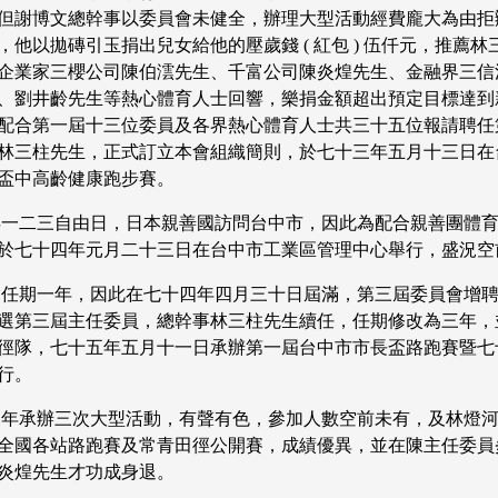
但謝博文總幹事以委員會未健全，辦理大型活動經費龐大為由拒
，他以拋磚引玉捐出兒女給他的壓歲錢
(
紅包
)
伍仟元，推薦林
企業家三櫻公司陳伯澐先生、千富公司陳炎煌先生、金融界三信
、劉井齡先生等熱心體育人士回響，樂捐金額超出預定目標達到
配合第一屆十三位委員及各界熱心體育人士共三十五位報請聘任
林三柱先生，正式訂立本會組織簡則，於七十三年五月十三日在
盃中高齡健康跑步賽。
年一二三自由日，日本親善國訪問台中市，因此為配合親善團體
於七十四年元月二十三日在台中市工業區管理中心舉行，盛況空
會任期一年，因此在七十四年四月三十日屆滿，第三屆委員會增
選第三屆主任委員，總幹事林三柱先生續任，任期修改為三年，
徑隊，七十五年五月十一日承辦第一屆台中市市長盃路跑賽暨七
行。
三年承辦三次大型活動，有聲有色，參加人數空前未有，及林燈
全國各站路跑賽及常青田徑公開賽，成績優異，並在陳主任委員
炎煌先生才功成身退。