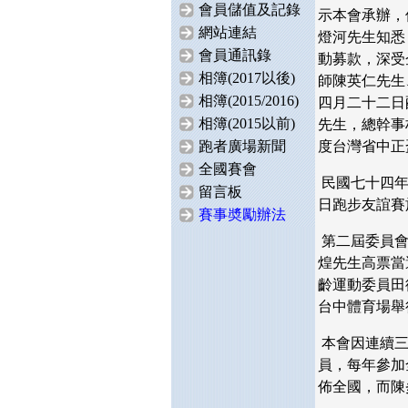
會員儲值及記錄
示本會承辦，
網站連結
燈河先生知悉
會員通訊錄
動募款，深受
相簿(2017以後)
師陳英仁先生
相簿(2015/2016)
四月二十二日
相簿(2015以前)
先生，總幹事
跑者廣場新聞
度台灣省中正
全國賽會
民國七十四
留言板
日跑步友誼賽
賽事奬勵辦法
第二屆委員
煌先生高票當
齡運動委員田
台中體育場舉
本會因連續
員，每年參加
佈全國，而陳