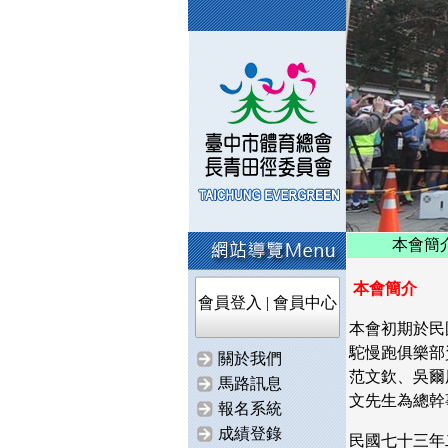
本會簡
本會簡介
會員登入
|
會員中心
本會初期於民
駝慢跑俱樂部
關於我們
范文欽、吳爾
馬路訊息
文先生為總幹
報名系統
成績登錄
民國七十三年