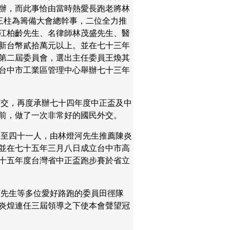
辦，而此事恰由當時熱愛長跑老將林
三柱為籌備大會總幹事，二位全力推
江柏齡先生、名律師林茂盛先生、醫
新台幣貳拾萬元以上。並在七十三年
第二屆委員會，選出主任委員王煥其
台中市工業區管理中心舉辦七十三年
育交，再度承辦七十四年度中正盃及中
前，做了一次非常好的國民外交。
聘至四十一人，由林燈河先生推薦陳炎
並在七十五年三月八日成立台中市高
十五年度台灣省中正盃跑步賽於省立
河先生等多位愛好路跑的委員田徑隊
炎煌連任三屆領導之下使本會聲望冠