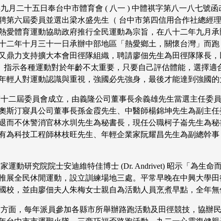
年九月二十五日奉台中市體育會
(
八一
)
中體祺字第八一八七號函
聘第六屆委員並選出梁水盛先生（ 台中市第四信用合作社總經理
熱愛體育運動協助政府推行全民運動為宗旨，在八十二年九月承
十二年十月三十一日承辦中部地區「熱愛鄉土，關懷台灣」而跑
又鼎力支持擴大本會田徑隊組織，聘請廖佃先生為田徑隊隊長，
） 指示各種運動對於年齡不太重要，只要自己評估體能，選擇適
年輕人對運動認識與重視，強國必先強身，最後才能達到強國的
第十二屆委員會成立，由義隆公司董事長余義雄先生當選主任委
奧斯汀寢具公司董事長孫金霞先生、中醫師楊錦坤先生為副主任
退而不休警消官林水圳先生為秘書長，現任公職柯子崙先生為秘
有為科技工程師林枝旺先生、年輕企業家阮耀昌先生為副總幹事
國家運動研究院院士安迪維特佳博士
(Dr. Andrivet)
昭示「為生命
推展全民休閒運動，設立訓練場地三處。平常早晚在中興大學田
國校，並由廖佃夫人朱梅女士親自為活動人員烹煮早點，全年無
動方面，每年派員參加各縣市所舉辦路跑活動及田徑競技，協辦