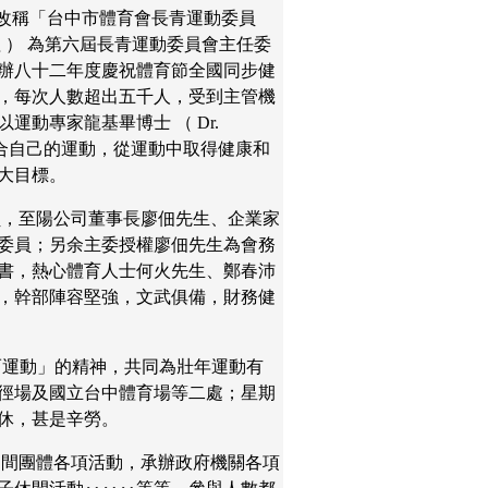
改稱「台中市體育會長青運動委員
 ） 為第六屆長青運動委員會主任委
辦八十二年度慶祝體育節全國同步健
，每次人數超出五千人，受到主管機
以運動專家龍基畢博士 （
Dr.
合自己的運動，從運動中取得健康和
大目標。
員，至陽公司董事長廖佃先生、企業家
委員；另余主委授權廖佃先生為會務
書，熱心體育人士何火先生、鄭春沛
，幹部陣容堅強，文武俱備，財務健
而運動」的精神，共同為壯年運動有
徑場及國立台中體育場等二處；星期
休，甚是辛勞。
民間團體各項活動，承辦政府機關各項