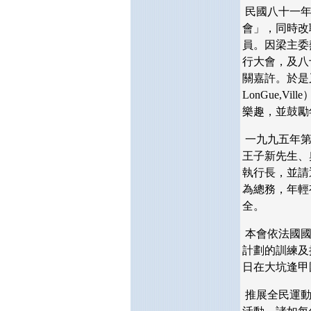
民國八十一
會」，同時改
員。因梁主委
行大會，及八
關嘉許。於是
LonGue,Ville
樂趣，並鼓勵
一九九五年
王子新先生、
執行長，並請
為總務，年輕
全。
本會依法國
計劃的訓練及
日在大坑逢甲
推展全民運