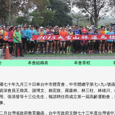
介
本會組織表
本會章程
國七十年九月三十日奉台中市體育會，中市體總字第七○九○號
資深會員王煥其、謝博文、賴宏政、羅森林、林三柱、林雄川、
用、張清發等十三位先生，報請聘任而成立第一屆高齡運動會，
事。
二月台灣省政府教育廳函，台中市政府主辦七十三年度台灣省中