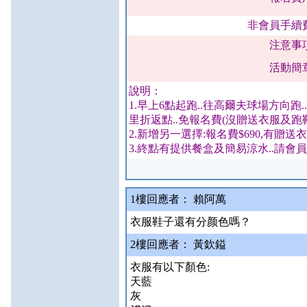
非會員手續
注意事
活動簡
說明：
1.早上6點起跑..往高爾夫球場方向跑..單
里折返點..免報名費(沒贈送衣服及跑
2.新增另一選擇:報名費$690,有贈
3.終點有提供餐盒及簡易涼水..請會員
1樓
回應者： 賴阿萬
衣服鞋子還有分颜色嗎？
2樓
回應者： 黃欽鎰
衣服有以下顏色:
天藍
灰