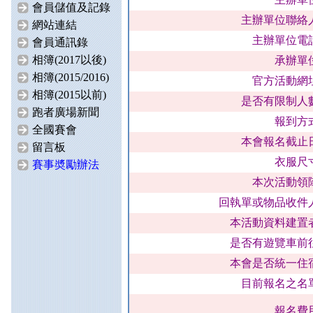
會員儲值及記錄
主辦單位聯絡
網站連結
主辦單位電
會員通訊錄
相簿(2017以後)
承辦單
相簿(2015/2016)
官方活動網
相簿(2015以前)
是否有限制人
跑者廣場新聞
報到方
全國賽會
本會報名截止
留言板
衣服尺
賽事奬勵辦法
本次活動領
回執單或物品收件
本活動資料建置
是否有遊覽車前
本會是否統一住
目前報名之名
報名費