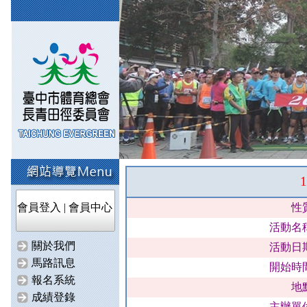
會員登入
|
會員中心
性
活動名
關於我們
活動日
馬路訊息
開始時
報名系統
地
成績登錄
主辦單