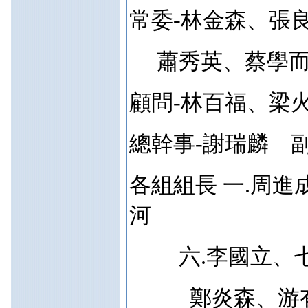
常委-林金森、張
蕭秀英、蔡學
顧問-林百福、梁
總幹事-謝瑞麟 
各組組長 一.周進
河
六.李國立、七
鄭炎森、游有弟