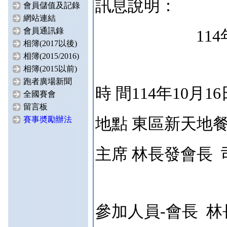
訊息說明：
會員儲值及記錄
網站連結
會員通訊錄
11
相簿(2017以後)
相簿(2015/2016)
相簿(2015以前)
跑者廣場新聞
時 間114年10月
全國賽會
留言板
地點 東區新天地
賽事奬勵辦法
主席 林長發會長 
參加人員-會長 林