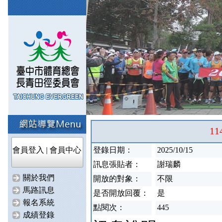
1
會員登入
|
會員中心
登錄日期：
2025/10/15
訊息張貼者：
謝瑞麟
關於我們
開放的對象：
不限
馬路訊息
是否開放回覆：
是
報名系統
點閱次：
445
成績登錄