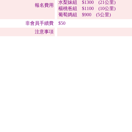
水梨妹組 $1300 (21公里)
報名費用
楊桃爸組 $1100 (10公里)
葡萄媽組 $900 (5公里)
非會員手續費
$50
注意事項
2025/07/29前)報名，即贈送野玩家太陽眼鏡 一副
任選顏色(1~6號)
團報30人以上，報名費每人可享100元折扣優惠(系統報名自動扣除
報名已截止
列印本頁
 劉保旻
/28報名完成共5人
本活動已於2025/11/02結束，已超過一個月，
<上10頁
下10頁>
1