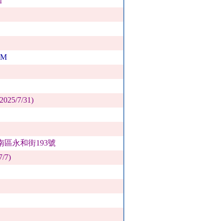
EM
/7/31)
市南區永和街193號
7)