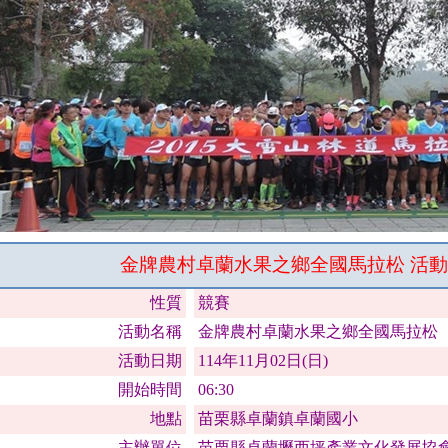
金牌農村卓蘭水果之鄉全國馬拉松 活
性質
競賽
活動名稱
金牌農村卓蘭水果之鄉全國馬拉松
活動日期
114年11月02日(日)
開始時間
06:30
地點
苗栗縣卓蘭鎮卓蘭國小
主辦單位
苗栗縣卓蘭壢西坪產業文化發展協