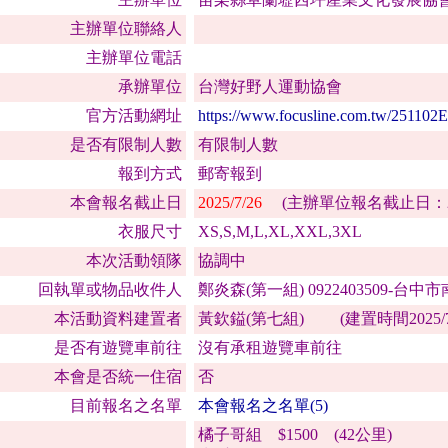
主辦單位聯絡人
主辦單位電話
承辦單位
台灣好野人運動協會
官方活動網址
https://www.focusline.com.tw/251102
是否有限制人數
有限制人數
報到方式
郵寄報到
本會報名截止日
2025/7/26
(主辦單位報名截止日：2025
衣服尺寸
XS,S,M,L,XL,XXL,3XL
本次活動領隊
協調中
回執單或物品收件人
鄭炎森(第一組) 0922403509-台中
本活動資料建置者
黃欽鎰(第七組) (建置時間2025/7/
是否有遊覽車前往
沒有承租遊覽車前往
本會是否統一住宿
否
目前報名之名單
本會報名之名單(5)
橘子哥組 $1500 (42公里)